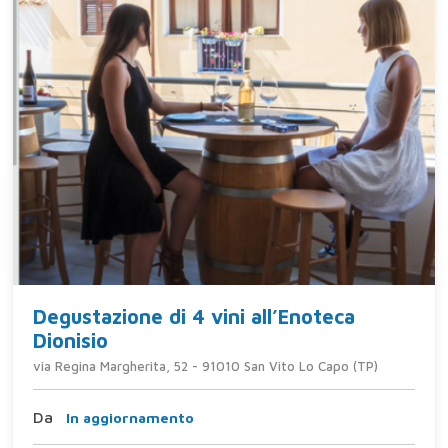
Degustazione di 4 vini all’Enoteca
Dionisio
via Regina Margherita, 52 - 91010 San Vito Lo Capo (TP)
Da
In aggiornamento